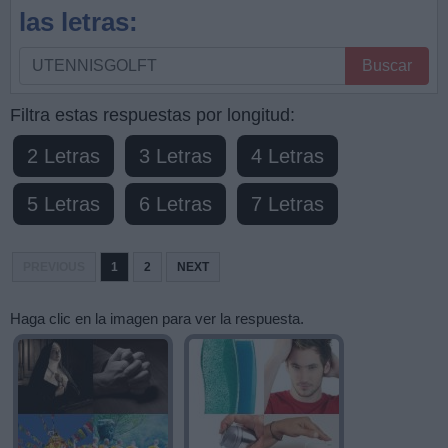
las letras:
Busque
Buscar
por
letras,
Filtra estas respuestas por longitud:
ingrese
2 Letras
3 Letras
4 Letras
todas
las
5 Letras
6 Letras
7 Letras
letras:
PREVIOUS
1
2
NEXT
Haga clic en la imagen para ver la respuesta.