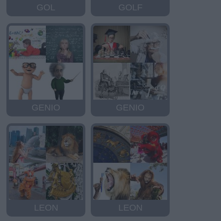
GOL
GOLF
GENIO
GENIO
LEON
LEON