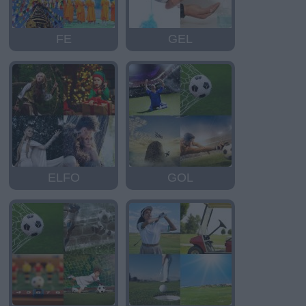
FE
GEL
ELFO
GOL