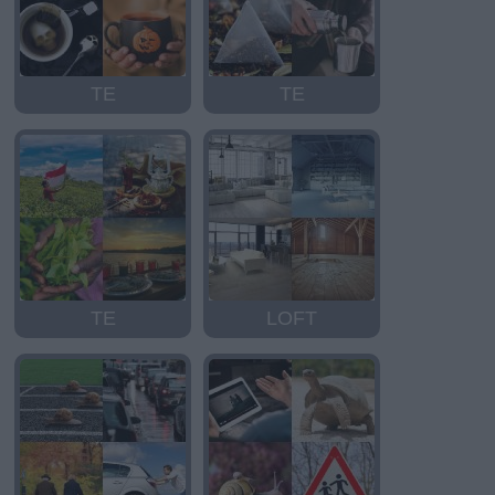
TE
TE
TE
LOFT