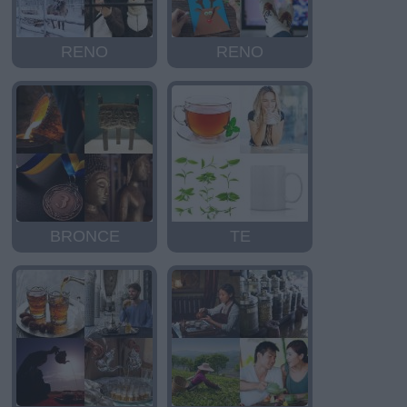
RENO
RENO
BRONCE
TE