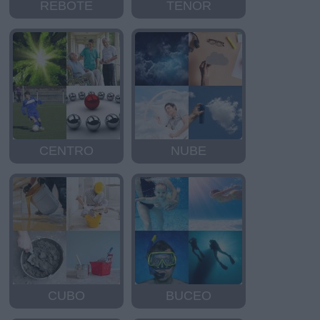
REBOTE
TENOR
CENTRO
NUBE
CUBO
BUCEO