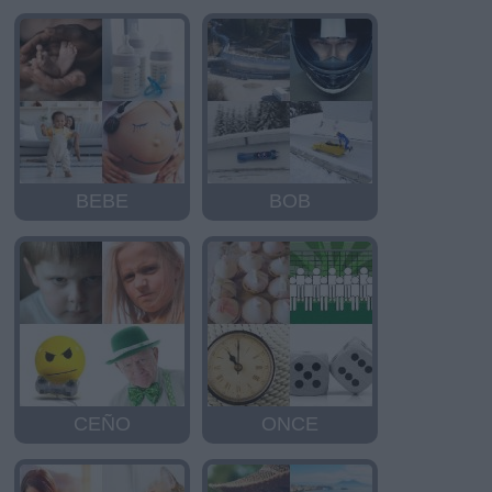
BEBE
BOB
CEÑO
ONCE