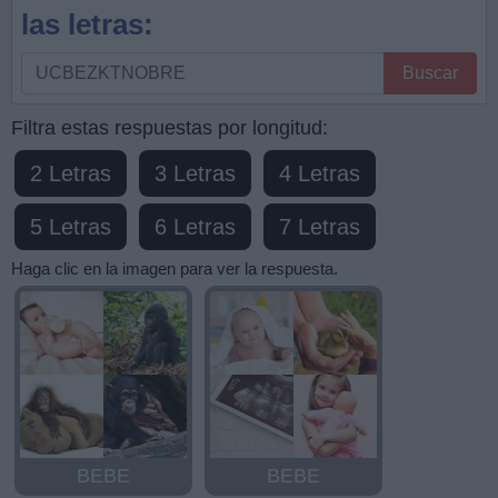
las letras:
Busque
Buscar
por
letras,
Filtra estas respuestas por longitud:
ingrese
2 Letras
3 Letras
4 Letras
todas
las
5 Letras
6 Letras
7 Letras
letras:
Haga clic en la imagen para ver la respuesta.
BEBE
BEBE