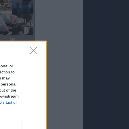
TE
sonal or
ection to
ou may
 personal
out of the
 downstream
MATE
B’s List of