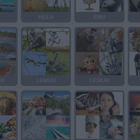
HULA
EMU
AR
LEMUR
LEMUR