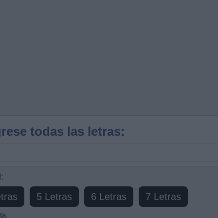
rese todas las letras:
:
tras
5 Letras
6 Letras
7 Letras
ta.