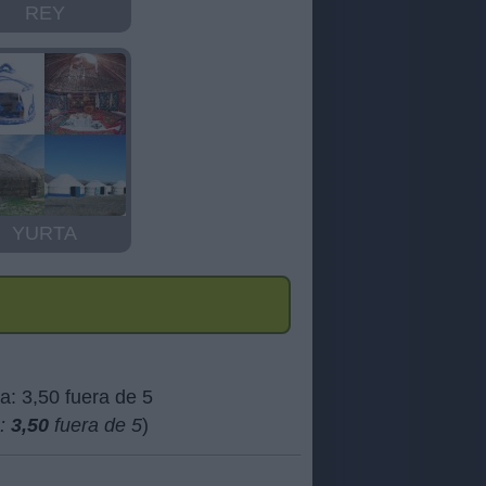
REY
YURTA
a:
3,50
fuera de 5
)