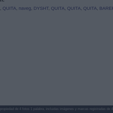
,
QUITA
,
naveg
,
DYSHT
,
QUITA
,
QUITA
,
QUITA
,
BARE
propiedad de 4 fotos 1 palabra, incluidas imágenes y marcas registradas de 4