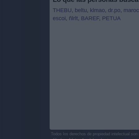
THEBU
,
beltu
,
klmao
,
dr.po
,
maroc
escoi
,
ñlrlt
,
BAREF
,
PETUA
Todos los derechos de propiedad intelectual son 