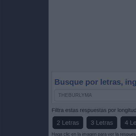
Busque por letras, ing
Busque
por
letras,
Filtra estas respuestas por longitud
ingrese
2 Letras
3 Letras
4 Le
todas
las
Haga clic en la imagen para ver la respues