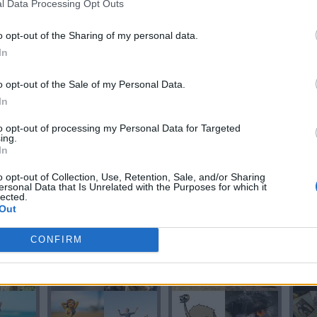
l Data Processing Opt Outs
o opt-out of the Sharing of my personal data.
In
L
METAL
ARTE
o opt-out of the Sale of my Personal Data.
In
to opt-out of processing my Personal Data for Targeted
ing.
In
o opt-out of Collection, Use, Retention, Sale, and/or Sharing
ersonal Data that Is Unrelated with the Purposes for which it
lected.
Out
LETRA
LETRA
CONFIRM