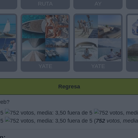
RUTA
AY
YATE
YATE
Regresa
web?
(
752
votos, medi
n: