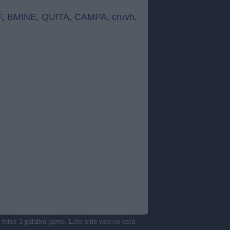
F
,
BMINE
,
QUITA
,
CAMPA
,
cruvh
,
 fotos 1 palabra game. Este sitio web no está