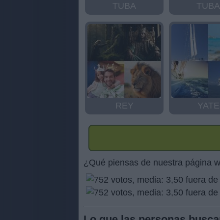
TUBA
TUBA
REY
YATE
¿Qué piensas de nuestra página 
Lo que las personas busca