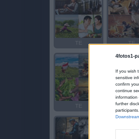
TE
TE
4fotos1-p
If you wish 
sensitive in
confirm you
continue se
information 
further disc
TE
BATE
participants
Downstream 