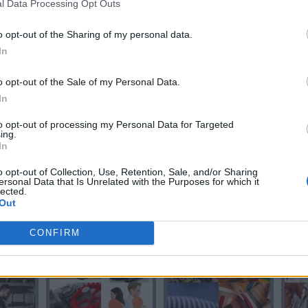
l Data Processing Opt Outs
o opt-out of the Sharing of my personal data.
In
TELA
TALLE
o opt-out of the Sale of my Personal Data.
In
to opt-out of processing my Personal Data for Targeted
ing.
In
o opt-out of Collection, Use, Retention, Sale, and/or Sharing
ersonal Data that Is Unrelated with the Purposes for which it
lected.
Out
ARTE
LETRA
CONFIRM