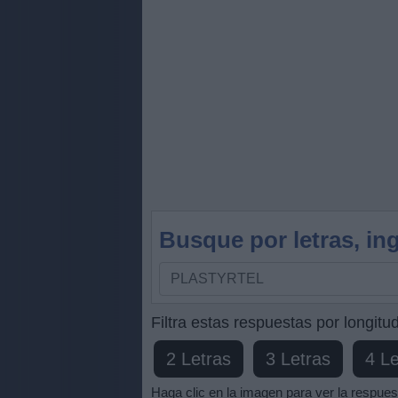
Busque por letras, ing
Busque
por
letras,
Filtra estas respuestas por longitud
ingrese
2 Letras
3 Letras
4 Le
todas
las
Haga clic en la imagen para ver la respues