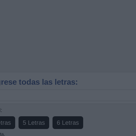
rese todas las letras:
:
tras
5 Letras
6 Letras
ta.