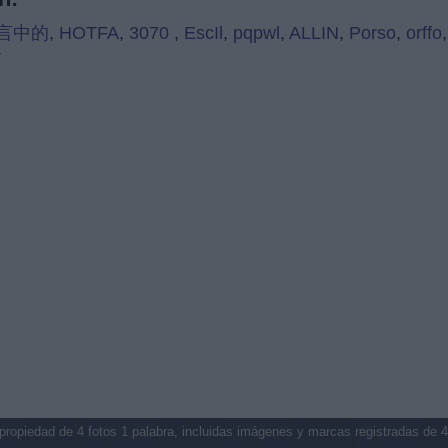
言中的
,
HOTFA
,
3070
,
EscIl
,
pqpwl
,
ALLIN
,
Porso
,
orffo
T
propiedad de 4 fotos 1 palabra, incluidas imágenes y marcas registradas de 4