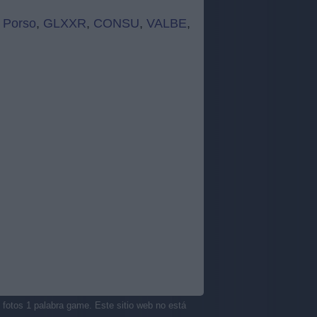
,
Porso
,
GLXXR
,
CONSU
,
VALBE
,
 fotos 1 palabra game. Este sitio web no está