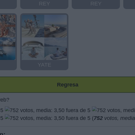
REY
REY
YATE
Regresa
web?
(
752
votos, medi
n: