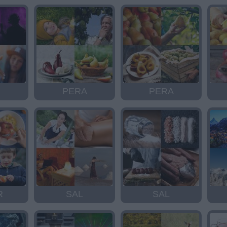
PERA
PERA
R
SAL
SAL