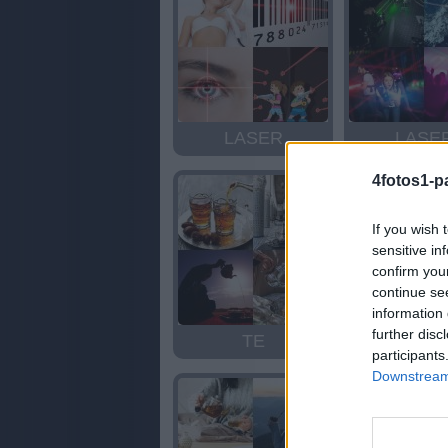
LASER
LASE
4fotos1-p
If you wish 
sensitive in
confirm you
continue se
information 
further disc
TE
TE
participants
Downstream 