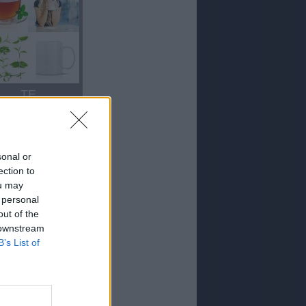
TE
sonal or
ection to
ou may
 personal
out of the
 downstream
TE
B’s List of