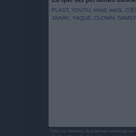
PLAST
,
YOUTU
,
vmull
,
eaclz
,
C语
JAARK
,
YAQUE
,
CLOWN
,
SAMS
Todos los derechos de propiedad intelectual son 