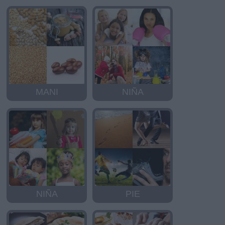
MANI
NIÑA
NIÑA
PIE