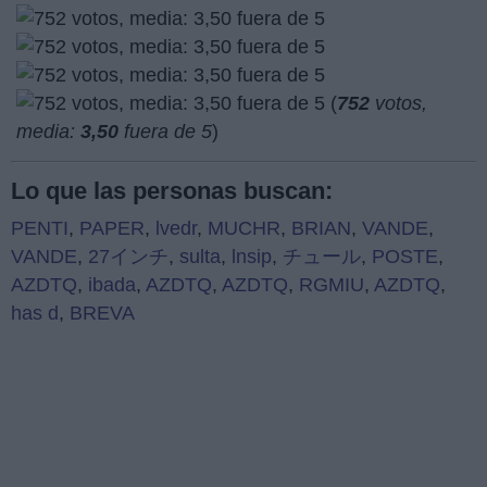
(
752
votos,
media:
3,50
fuera de 5
)
Lo que las personas buscan:
PENTI
,
PAPER
,
lvedr
,
MUCHR
,
BRIAN
,
VANDE
,
VANDE
,
27インチ
,
sulta
,
lnsip
,
チュール
,
POSTE
,
AZDTQ
,
ibada
,
AZDTQ
,
AZDTQ
,
RGMIU
,
AZDTQ
,
has d
,
BREVA