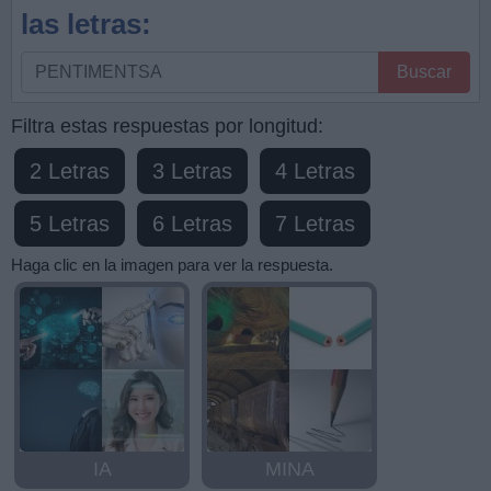
las letras:
Busque
Buscar
por
letras,
Filtra estas respuestas por longitud:
ingrese
2 Letras
3 Letras
4 Letras
todas
las
5 Letras
6 Letras
7 Letras
letras:
Haga clic en la imagen para ver la respuesta.
IA
MINA