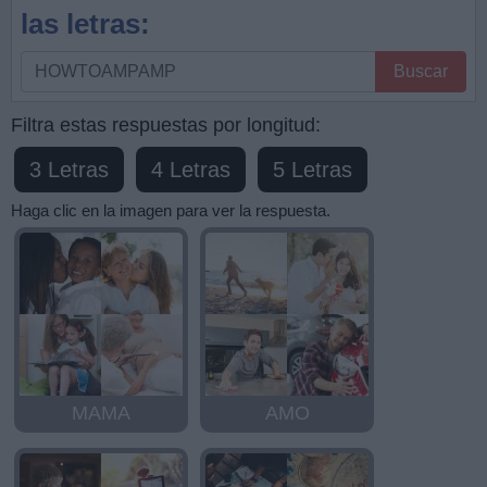
las letras:
Busque
Buscar
por
letras,
Filtra estas respuestas por longitud:
ingrese
3 Letras
4 Letras
5 Letras
todas
las
Haga clic en la imagen para ver la respuesta.
letras:
MAMA
AMO