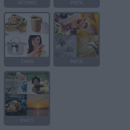
ATOMO
PATA
TAPA
PATA
PATO