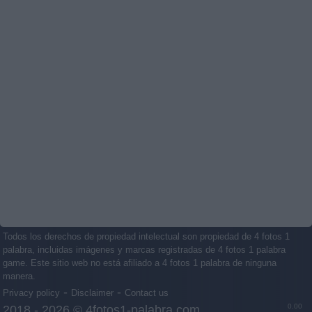
Todos los derechos de propiedad intelectual son propiedad de 4 fotos 1
palabra, incluidas imágenes y marcas registradas de 4 fotos 1 palabra
game. Este sitio web no está afiliado a 4 fotos 1 palabra de ninguna
manera.
-
-
Privacy policy
Disclaimer
Contact us
0.00
2018 - 2026 ©
4fotos1-palabra.com