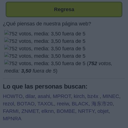
Regresa
¿Qué piensas de nuestra página web?
(
752
votos,
media:
3,50
fuera de 5
)
Lo que las personas buscan:
HOWTO
,
dilar
,
asahi
,
MPROT
,
kirch
,
bz4x
,
MINEC
,
rezol
,
BOTAO
,
TAXOL
,
reeiw
,
BLACK
,
海东市20
,
FARMI
,
ZNMET
,
elknn
,
BOMBE
,
NRTFY
,
objet
,
MPNRA