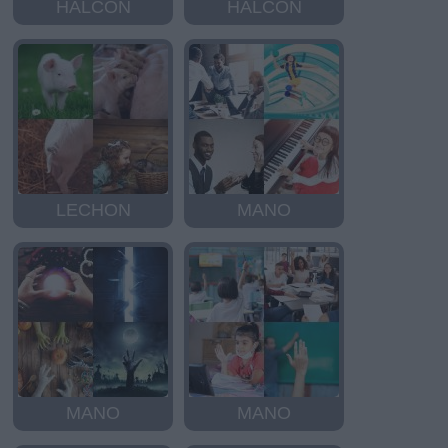
HALCON
HALCON
LECHON
MANO
MANO
MANO