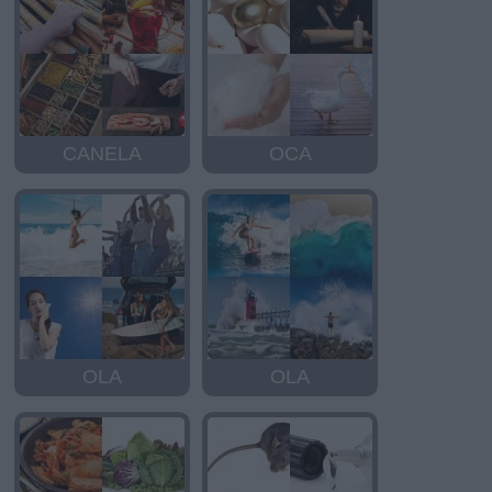
CANELA
OCA
OLA
OLA