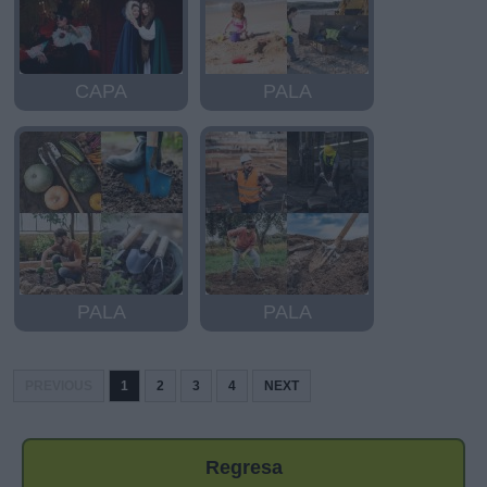
CAPA
PALA
PALA
PALA
PREVIOUS
1
2
3
4
NEXT
Regresa