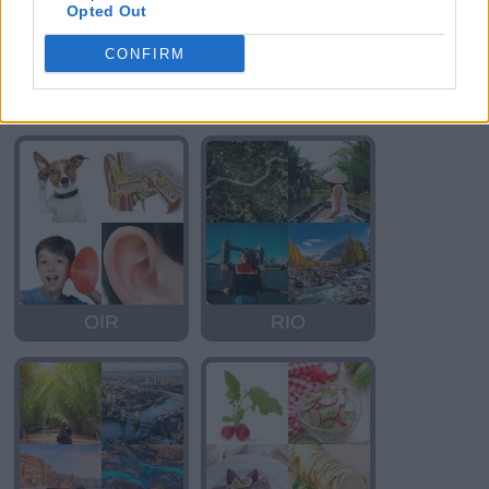
Opted Out
CONFIRM
HORA
RIO
OIR
RIO