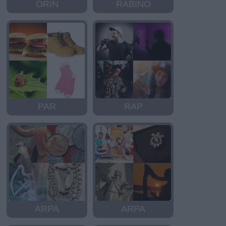
ORIN
RABINO
PAR
RAP
ARPA
ARPA