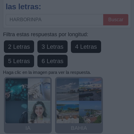
las letras:
Busque
Buscar
por
letras,
Filtra estas respuestas por longitud:
ingrese
2 Letras
3 Letras
4 Letras
todas
las
5 Letras
6 Letras
letras:
Haga clic en la imagen para ver la respuesta.
IA
BAHIA