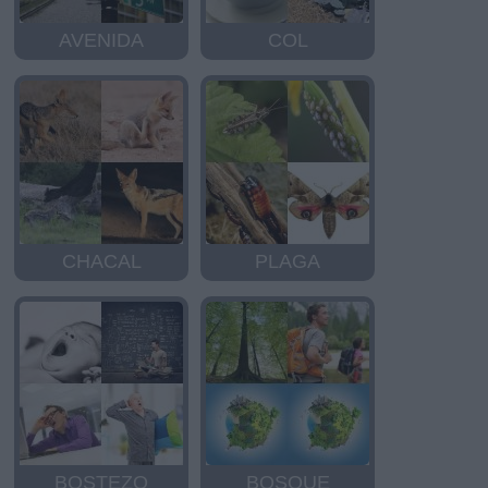
AVENIDA
COL
CHACAL
PLAGA
BOSTEZO
BOSQUE