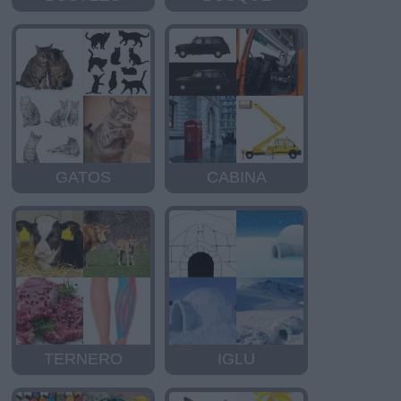
GATOS
CABINA
TERNERO
IGLU