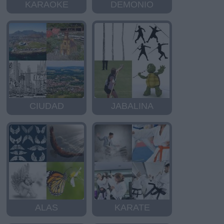
KARAOKE
DEMONIO
CIUDAD
JABALINA
ALAS
KARATE