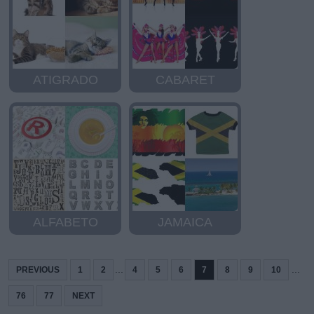
ATIGRADO
CABARET
ALFABETO
JAMAICA
...
...
PREVIOUS
1
2
4
5
6
7
8
9
10
76
77
NEXT