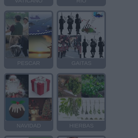
VATICANO
RIO
PESCAR
GAITAS
NAVIDAD
HIERBAS