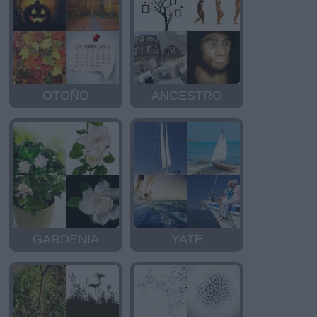
OTOÑO
ANCESTRO
GARDENIA
YATE