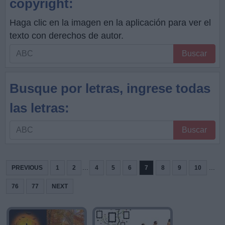
copyright:
Haga clic en la imagen en la aplicación para ver el
texto con derechos de autor.
Busque
Buscar
por
letras,
Busque por letras, ingrese todas
ingrese
todas
las letras:
las
Busque
letras:
Buscar
por
letras,
ingrese
...
...
PREVIOUS
1
2
4
5
6
7
8
9
10
todas
76
77
NEXT
las
letras: