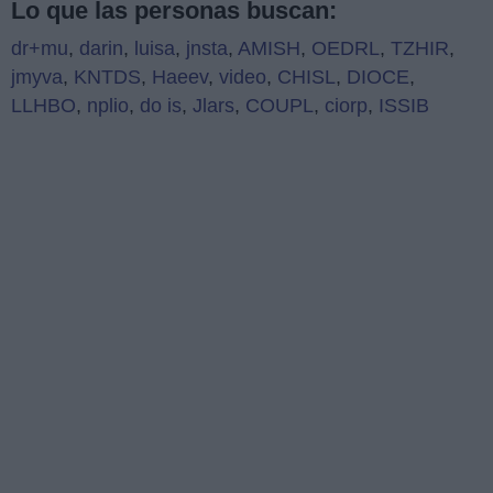
Lo que las personas buscan:
dr+mu
,
darin
,
luisa
,
jnsta
,
AMISH
,
OEDRL
,
TZHIR
,
jmyva
,
KNTDS
,
Haeev
,
video
,
CHISL
,
DIOCE
,
LLHBO
,
nplio
,
do is
,
Jlars
,
COUPL
,
ciorp
,
ISSIB