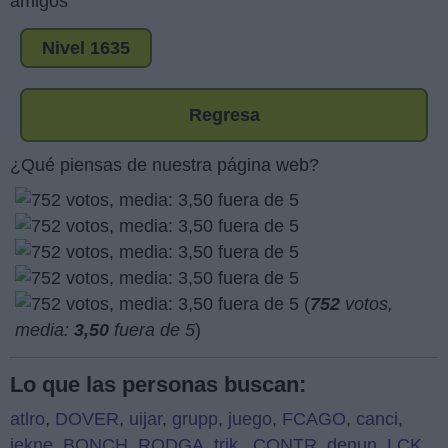
amigos
Nivel 1635
Regresa
¿Qué piensas de nuestra página web?
(
752
votos,
media:
3,50
fuera de 5
)
Lo que las personas buscan:
atlro
,
DOVER
,
uijar
,
grupp
,
juego
,
FCAGO
,
canci
,
iekne
,
BONCH
,
RODGA
,
trik
,
CONTR
,
denun
,
LCK