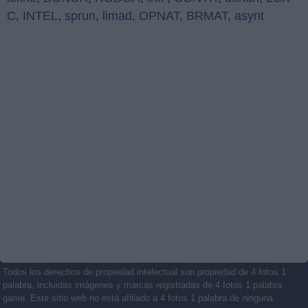
C
,
INTEL
,
sprun
,
limad
,
OPNAT
,
BRMAT
,
asynt
Todos los derechos de propiedad intelectual son propiedad de 4 fotos 1
palabra, incluidas imágenes y marcas registradas de 4 fotos 1 palabra
game. Este sitio web no está afiliado a 4 fotos 1 palabra de ninguna