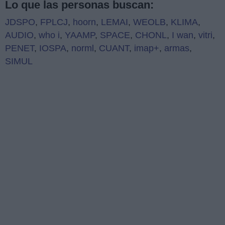
Lo que las personas buscan:
JDSPO
,
FPLCJ
,
hoorn
,
LEMAI
,
WEOLB
,
KLIMA
,
AUDIO
,
who i
,
YAAMP
,
SPACE
,
CHONL
,
I wan
,
vitri
,
PENET
,
IOSPA
,
norml
,
CUANT
,
imap+
,
armas
,
SIMUL