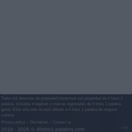
Todos los derechos de propiedad intelectual son propiedad de 4 fotos 1
palabra, incluidas imágenes y marcas registradas de 4 fotos 1 palabra
game. Este sitio web no está afiliado a 4 fotos 1 palabra de ninguna
manera.
-
-
Privacy policy
Disclaimer
Contact us
0.00
2018 - 2026 ©
4fotos1-palabra.com