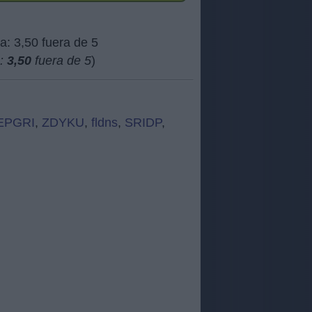
a:
3,50
fuera de 5
)
EPGRI
,
ZDYKU
,
fldns
,
SRIDP
,