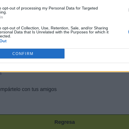
to opt-out of processing my Personal Data for Targeted
ing.
In
o opt-out of Collection, Use, Retention, Sale, and/or Sharing
ersonal Data that Is Unrelated with the Purposes for which it
lected.
Out
CONFIRM
m
m
mpártelo con tus amigos
Regresa