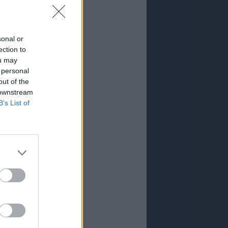
sonal or
ection to
ou may
 personal
out of the
 downstream
B’s List of