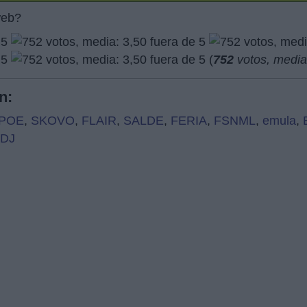
web?
(
752
votos, medi
n:
POE
,
SKOVO
,
FLAIR
,
SALDE
,
FERIA
,
FSNML
,
emula
,
DJ