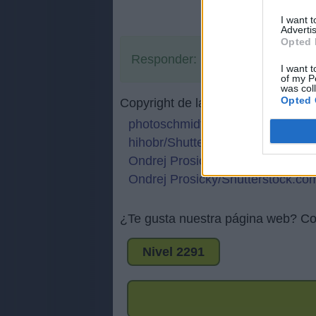
I want 
Advertis
Opted 
Responder:
RAMA
I want t
of my P
was col
Opted 
Copyright de las imágenes:
photoschmidt/Shutterstock.com
hihobr/Shutterstock.com
Ondrej Prosicky/Shutterstock.co
Ondrej Prosicky/Shutterstock.co
¿Te gusta nuestra página web? Co
Nivel 2291