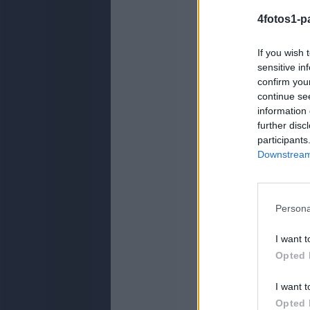
4fotos1-p
If you wish 
sensitive in
confirm you
continue se
information 
further disc
participants
Downstream 
Persona
I want t
Opted 
I want t
Opted 