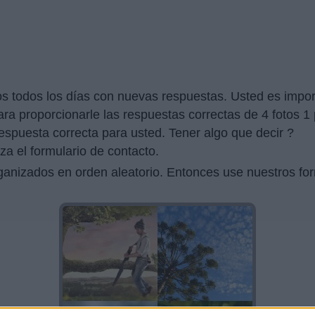
s todos los días con nuevas respuestas. Usted es impor
a proporcionarle las respuestas correctas de 4 fotos 1 p
respuesta correcta para usted. Tener algo que decir ?
za el formulario de contacto.
rganizados en orden aleatorio. Entonces use nuestros f