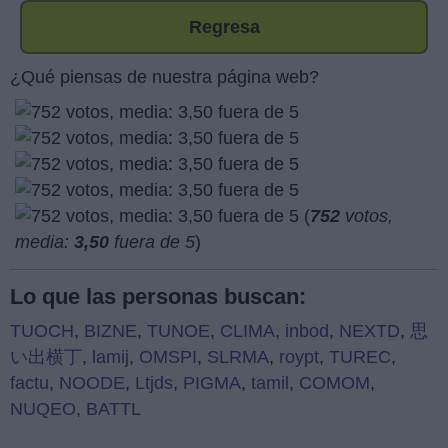
Regresa
¿Qué piensas de nuestra página web?
(
752
votos,
media:
3,50
fuera de 5
)
Lo que las personas buscan:
TUOCH
,
BIZNE
,
TUNOE
,
CLIMA
,
inbod
,
NEXTD
,
思
い出横丁
,
lamij
,
OMSPI
,
SLRMA
,
roypt
,
TUREC
,
factu
,
NOODE
,
Ltjds
,
PIGMA
,
tamil
,
COMOM
,
NUQEO
,
BATTL