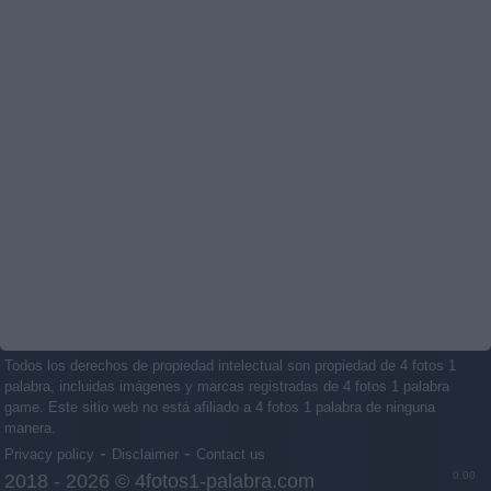
Todos los derechos de propiedad intelectual son propiedad de 4 fotos 1
palabra, incluidas imágenes y marcas registradas de 4 fotos 1 palabra
game. Este sitio web no está afiliado a 4 fotos 1 palabra de ninguna
manera.
-
-
Privacy policy
Disclaimer
Contact us
0.00
2018 - 2026 ©
4fotos1-palabra.com