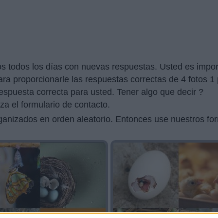
s todos los días con nuevas respuestas. Usted es impor
a proporcionarle las respuestas correctas de 4 fotos 1 p
respuesta correcta para usted. Tener algo que decir ?
za el formulario de contacto.
rganizados en orden aleatorio. Entonces use nuestros f