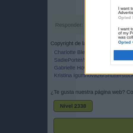
I want 
Advertis
Opted 
Responder:
NACER
I want t
of my P
was col
Opted 
Copyright de las imágenes:
Charlotte Bleijenberg/Shuttersto
SadiePorter/Shutterstock.com
Gabrielle Hovey/Shutterstock.co
Kristina Igumnova26/Shutterstoc
¿Te gusta nuestra página web? Co
Nivel 2338