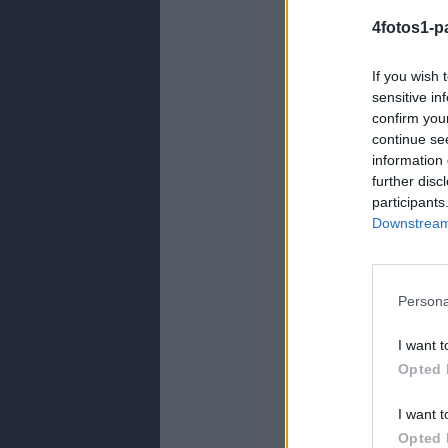
4fotos1-p
If you wish 
sensitive in
confirm you
continue se
information 
further disc
participants
Downstream 
Persona
I want t
Opted 
I want t
Opted 