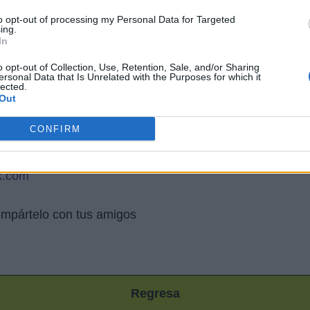
to opt-out of processing my Personal Data for Targeted
ing.
In
o opt-out of Collection, Use, Retention, Sale, and/or Sharing
ersonal Data that Is Unrelated with the Purposes for which it
lected.
Out
ck.com
CONFIRM
m
k.com
mpártelo con tus amigos
Regresa