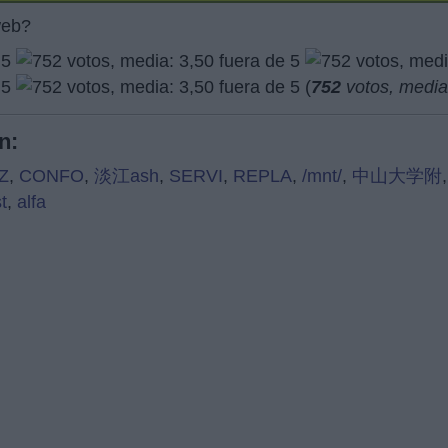
web?
(
752
votos, medi
n:
Z
,
CONFO
,
淡江ash
,
SERVI
,
REPLA
,
/mnt/
,
中山大学附
st
,
alfa