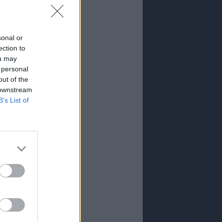
sonal or
ection to
ou may
 personal
out of the
 downstream
B’s List of