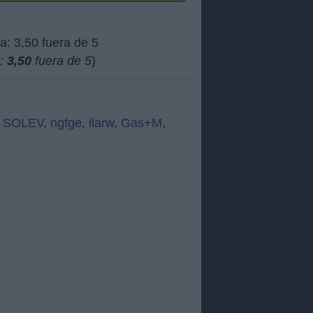
a:
3,50
fuera de 5
)
,
SOLEV
,
ngfge
,
ilarw
,
Gas+M
,