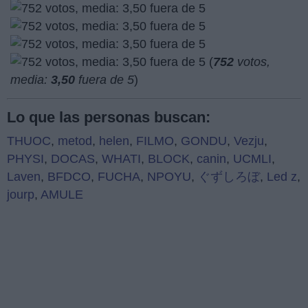
(
752
votos,
media:
3,50
fuera de 5
)
Lo que las personas buscan:
THUOC
,
metod
,
helen
,
FILMO
,
GONDU
,
Vezju
,
PHYSI
,
DOCAS
,
WHATI
,
BLOCK
,
canin
,
UCMLI
,
Laven
,
BFDCO
,
FUCHA
,
NPOYU
,
ぐずしろぼ
,
Led z
,
jourp
,
AMULE