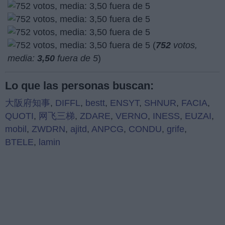
(
752
votos,
media:
3,50
fuera de 5
)
Lo que las personas buscan:
大阪府知事
,
DIFFL
,
bestt
,
ENSYT
,
SHNUR
,
FACIA
,
QUOTI
,
网飞三梯
,
ZDARE
,
VERNO
,
INESS
,
EUZAI
,
mobil
,
ZWDRN
,
ajitd
,
ANPCG
,
CONDU
,
grife
,
BTELE
,
lamin