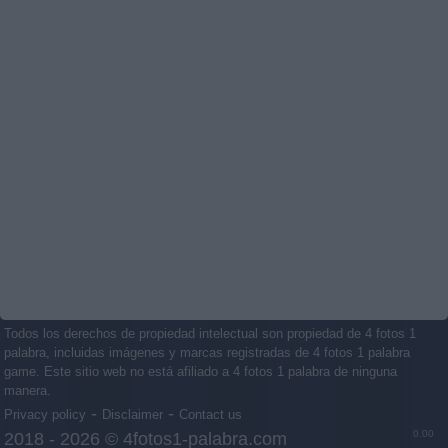
Todos los derechos de propiedad intelectual son propiedad de 4 fotos 1
palabra, incluidas imágenes y marcas registradas de 4 fotos 1 palabra
game. Este sitio web no está afiliado a 4 fotos 1 palabra de ninguna
manera.
-
-
Privacy policy
Disclaimer
Contact us
0.00
2018 - 2026 ©
4fotos1-palabra.com