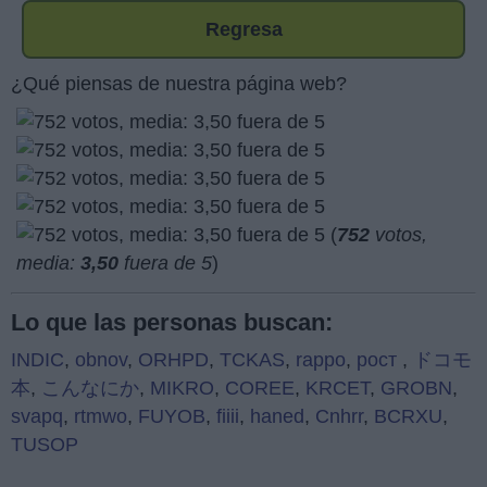
Regresa
¿Qué piensas de nuestra página web?
(
752
votos,
media:
3,50
fuera de 5
)
Lo que las personas buscan:
INDIC
,
obnov
,
ORHPD
,
TCKAS
,
rappo
,
рост
,
ドコモ
本
,
こんなにか
,
MIKRO
,
COREE
,
KRCET
,
GROBN
,
svapq
,
rtmwo
,
FUYOB
,
fiiii
,
haned
,
Cnhrr
,
BCRXU
,
TUSOP