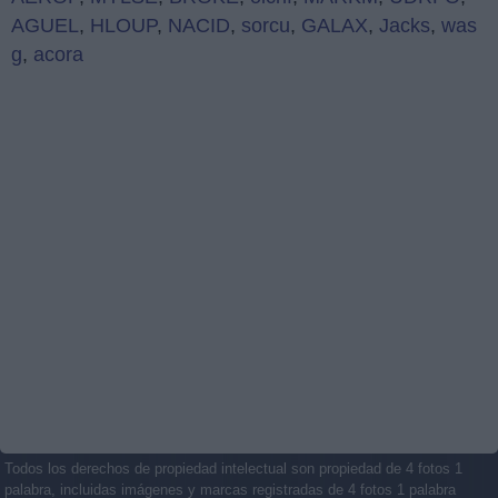
AGUEL
,
HLOUP
,
NACID
,
sorcu
,
GALAX
,
Jacks
,
was
g
,
acora
Todos los derechos de propiedad intelectual son propiedad de 4 fotos 1
palabra, incluidas imágenes y marcas registradas de 4 fotos 1 palabra