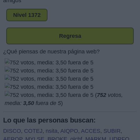
amigos
Nivel 1372
Regresa
¿Qué piensas de nuestra página web?
(
752
votos,
media:
3,50
fuera de 5
)
Lo que las personas buscan:
DISCO
,
COTEJ
,
nsita
,
AIQPO
,
ACCES
,
SUBIR
,
AEROP
,
MYLSE
,
BROKE
,
olchf
,
MARKM
,
UDRFO
,