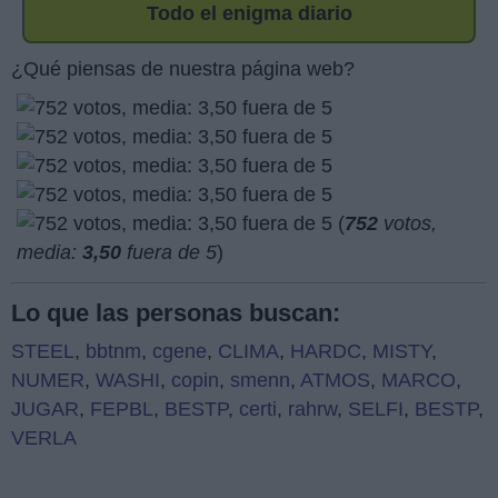
Todo el enigma diario
¿Qué piensas de nuestra página web?
(
752
votos,
media:
3,50
fuera de 5
)
Lo que las personas buscan:
STEEL
,
bbtnm
,
cgene
,
CLIMA
,
HARDC
,
MISTY
,
NUMER
,
WASHI
,
copin
,
smenn
,
ATMOS
,
MARCO
,
JUGAR
,
FEPBL
,
BESTP
,
certi
,
rahrw
,
SELFI
,
BESTP
,
VERLA